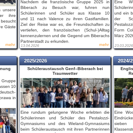
Nachdem die französische Gruppe 2025 in
Eine Wo
Biberach zu Besuch war, fuhren nun
Schülerin
m unsere
Schülerinnen und Schüler aus Klasse 10
und ein b
ler ihre
und 11 nach Valence zu ihren Gastfamilien.
der Sc
 besucht
Ziel der Reise war es, die Freundschaften zu
Pestalozz
hre Gäste
vertiefen, den französischen (Schul-)Alltag
Form Col
kennenzulernen und die Gegend um Biberachs
März 202
Partnerstadt zu erkunden.
mehr
mehr
13.04.2026
23.03.2026
2025/2026
2024/
gnung
Schüleraustausch Genf–Biberach bei
Engli
Traumwetter
R
e Gruppe
assen 10
eutsch-
orawa in
Eine rundum gelungene Woche erlebten die
Eine Woc
Schülerinnen und Schüler des Pestalozzi-
Eindrücke
Gymnasiums und des Wieland-Gymnasiums
sieben 
beim Schüleraustausch mit ihren Partnerinnen
Klassens