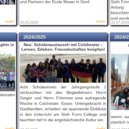
und Partnern der École Moser in Genf.
Sixth For
Anfang 
besuchten
und wurde
mehr
mehr
10.03.2026
12.07.2025
2024/2025
2024/
ights in
Neu: Schüleraustausch mit Colchester –
Lernen, Erleben, Freundschaften knüpfen!
Acht Schülerinnen der Jahrgangsstufe 1
verbrachten mit den Begleitlehrern Herrn
tionalen
Geiger und Herrn Frömmer eine aufregende
Woche in Colchester, Essex. Untergebracht in
Gastfamilien, erhielten sie spannende Einblicke
in den Unterricht am Sixth Form College und
waren au
tauchten tief in die angelsächsische Kultur ein.
ziemlich n
mehr
mehr