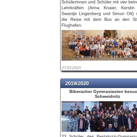
Schülerinnen und Schüler mit vier bet
Lehrkräften (Anna Knaier, Kerstin
Swantje Lingenberg und Simon Ott) s
die Reise mit dem Bus an den Stu
Flughafen.
27.03.2023
2019/2020
Biberacher Gymnasiasten besu
Schweidnitz
23 Schüler des Pestalozzi-Gymnas