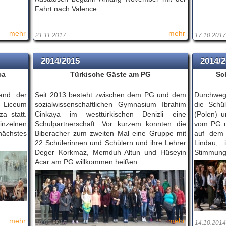
Fahrt nach Valence.
mehr
mehr
21.11.2017
17.10.2017
2014/2015
2014/
ca
Türkische Gäste am PG
Sc
and der
Seit 2013 besteht zwischen dem PG und dem
Durchweg
 Liceum
sozialwissenschaftlichen Gymnasium Ibrahim
die Schü
a statt.
Cinkaya im westtürkischen Denizli eine
(Polen) u
inzelnen
Schulpartnerschaft. Vor kurzem konnten die
vom PG u
nächstes
Biberacher zum zweiten Mal eine Gruppe mit
auf dem 
22 Schülerinnen und Schülern und ihre Lehrer
Lindau,
Deger Korkmaz, Memduh Altun und Hüseyin
Stimmung
Acar am PG willkommen heißen.
mehr
mehr
19.05.2015
14.10.2014