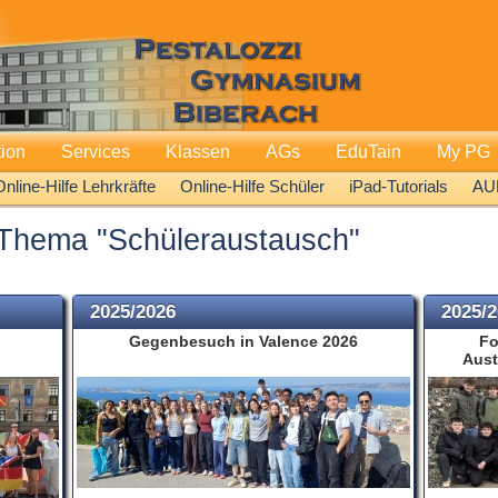
tion
Services
Klassen
AGs
EduTain
My PG
Online-Hilfe Lehrkräfte
Online-Hilfe Schüler
iPad-Tutorials
AU
Thema "Schüleraustausch"
2025/2026
2025/
Gegenbesuch in Valence 2026
Fo
Aust