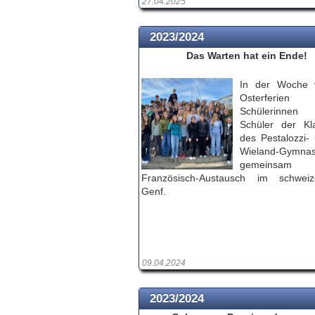
27.04.2025
2023/2024
Das Warten hat ein Ende!
In der Woche 
Osterferien
Schülerinn
Schüler der Kl
des Pestalozzi-
Wieland-Gymna
gemeinsa
Französisch-Austausch im schweiz
Genf.
09.04.2024
2023/2024