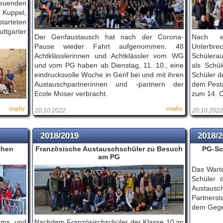
reuenden
 Kuppel,
tarteten
ttgarter
Der Genfaustausch hat nach der Corona-
Nach ei
Pause wieder Fahrt aufgenommen. 48
Unterbre
Achtklässlerinnen und Achtklässler vom WG
Schülerau
und vom PG haben ab Dienstag, 11. 10., eine
als Schü
eindrucksvolle Woche in Genf bei und mit ihren
Schüler d
Austauschpartnerinnen und -partnern der
dem Pesta
Ecole Moser verbracht.
zum 14. O
mehr
mehr
20.10.2022
20.10.2022
2018/2019
2018/
chen
Französische Austauschschüler zu Besuch
PG-Sc
am PG
Das Warte
Schüler 
Austausch
Partners
dem Gege
iums und
Nachdem Französischschüler der Klasse 10 im