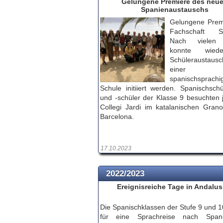
Gelungene Premiere des neu
Spanienaustauschs
Gelungene Prem
Fachschaft Sp
Nach vielen 
konnte wied
Schüleraustau
einer
spanischsprachi
Schule initiiert werden. Spanischschü
und -schüler der Klasse 9 besuchten j
Collegi Jardi im katalanischen Granol
Barcelona.
17.10.2023
2022/2023
Ereignisreiche Tage in Andalus
Die Spanischklassen der Stufe 9 und 1
für eine Sprachreise nach Span