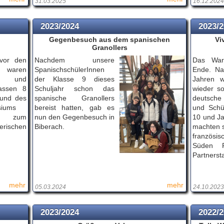
31.03.2025
16.12.2024
2023/2024
2023/
Gegenbesuch aus dem spanischen
Vi
Granollers
vor den
Nachdem unsere
Das War
 waren
SpanischschülerInnen
Ende. Na
en und
der Klasse 9 dieses
Jahren w
assen 8
Schuljahr schon das
wieder so
 und des
spanische Granollers
deutsche
siums
bereist hatten, gab es
und Schü
m zum
nun den Gegenbesuch in
10 und Ja
erischen
Biberach.
machten s
französ
Süden F
Partnerst
mehr
mehr
05.03.2024
24.10.2023
2023/2024
2022/