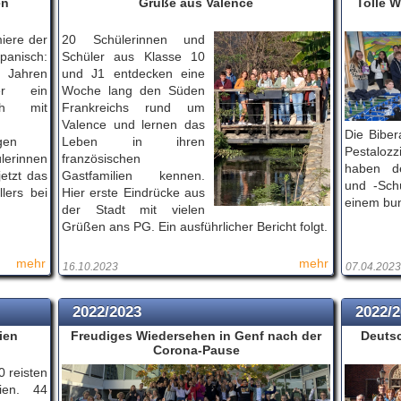
en
Grüße aus Valence
Tolle 
iere der
20 Schülerinnen und
anisch:
Schüler aus Klasse 10
Jahren
und J1 entdecken eine
er ein
Woche lang den Süden
sch mit
Frankreichs rund um
Valence und lernen das
Die Biber
gen
Leben in ihren
Pestalo
lerinnen
französischen
haben de
etzt das
Gastfamilien kennen.
und -Sch
lers bei
Hier erste Eindrücke aus
einem bun
der Stadt mit vielen
Grüßen ans PG. Ein ausführlicher Bericht folgt.
mehr
mehr
16.10.2023
07.04.2023
2022/2023
2022/
ien
Freudiges Wiedersehen in Genf nach der
Deuts
Corona-Pause
0 reisten
ien. 44