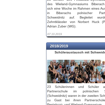
des Wieland-Gymnasiums Biberach 
sich eine Woche im Rahmen eines Au
in Biberachs polnischer Partn
Schweidnitz auf. Begleitet wur
Zehntklässler von Norbert Huck (
Adrian Zuber (WG).
07.10.2019
2018/2019
Schüleraustausch mit Schweidn
23 Schülerinnen und Schüler 
Partnerschule im polnischen Ś
(Schweidnitz) waren in der zweiten Sc
zu Gast bei ihren Partnerschül
Pestalozzi- und Wieland-Gymnasium.