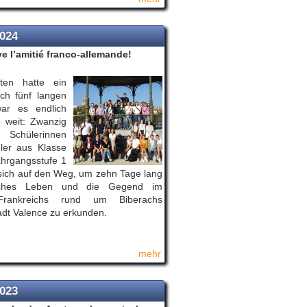
2024
ve l’amitié franco-allemande!
ten hatte ein
ch fünf langen
ar es endlich
 weit: Zwanzig
 Schülerinnen
ler aus Klasse
hrgangsstufe 1
ich auf den Weg, um zehn Tage lang
isches Leben und die Gegend im
rankreichs rund um Biberachs
adt Valence zu erkunden.
mehr
2023