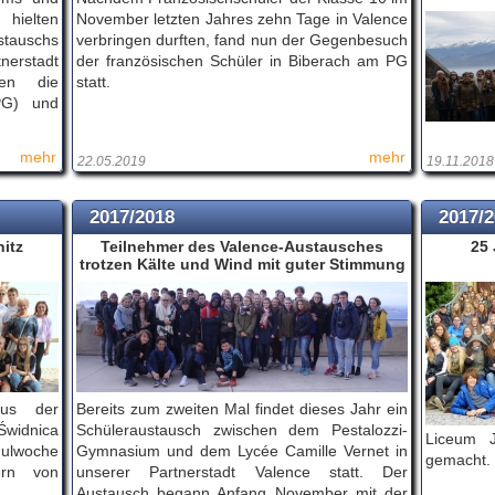
hielten
November letzten Jahres zehn Tage in Valence
stauschs
verbringen durften, fand nun der Gegenbesuch
erstadt
der französischen Schüler in Biberach am PG
den die
statt.
PG) und
mehr
mehr
22.05.2019
19.11.2018
2017/2018
2017/
itz
Teilnehmer des Valence-Austausches
25 
trotzen Kälte und Wind mit guter Stimmung
aus der
Bereits zum zweiten Mal findet dieses Jahr ein
widnica
Schüleraustausch zwischen dem Pestalozzi-
Liceum J
hulwoche
Gymnasium und dem Lycée Camille Vernet in
gemacht.
ern von
unserer Partnerstadt Valence statt. Der
Austausch begann Anfang November mit der