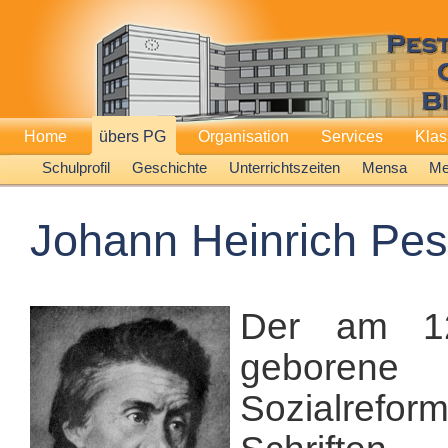
Home
übers PG
Organisation
Services
Kla
Schulprofil
Geschichte
Unterrichtszeiten
Mensa
Me
Johann Heinrich Pes
Der am 12
geborene 
Sozialref