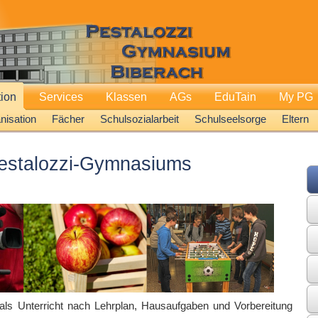
tion
Services
Klassen
AGs
EduTain
My PG
isation
Fächer
Schulsozialarbeit
Schulseelsorge
Eltern
Pestalozzi-Gymnasiums
ls Unterricht nach Lehrplan, Hausaufgaben und Vorbereitung