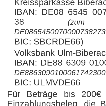
Kreissparkasse Bibera
IBAN: DE08 6545 00
38
(zum 
DE0865450070000738273
BIC: SBCRDE66)
Volksbank Ulm-Bibera
IBAN: DE88 6309 010
DE8863090100061742300
BIC: ULMVDE66
Für Beträge bis 200€
Einzahlungsbeleg, die 