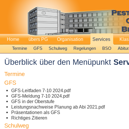
Home
übers PG
Organisation
Services
Kla
Termine
GFS
Schulweg
Regelungen
BSO
Abitu
Überblick über den Menüpunkt
Ser
Termine
GFS
GFS-Leitfaden 7-10 2024.pdf
GFS-Meldung 7-10 2024.pdf
GFS in der Oberstufe
Leistungsnachweise Planung ab Abi 2021.pdf
Präsentationen als GFS
Richtiges Zitieren
Schulweg