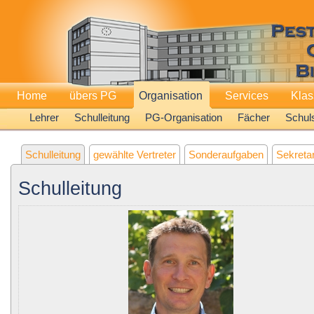
Home
übers PG
Organisation
Services
Kla
Lehrer
Schulleitung
PG-Organisation
Fächer
Schuls
Schulleitung
gewählte Vertreter
Sonderaufgaben
Sekreta
Schulleitung