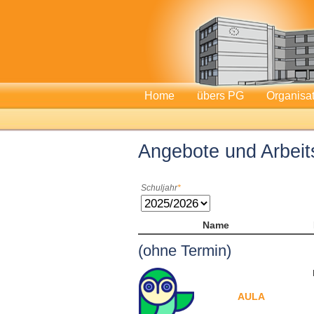
Home
übers PG
Organisa
Angebote und Arbei
Schuljahr
Name
(ohne Termin)
AULA