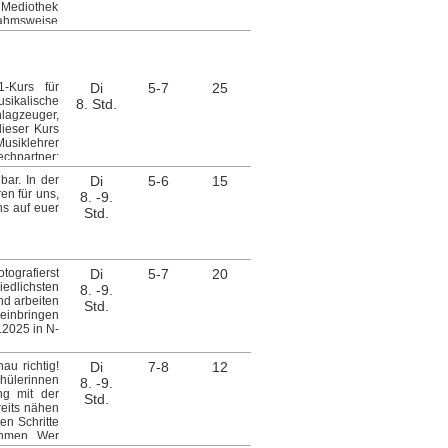
 Mediothek
snahmsweise
rmieren Sie
r E-Mail:
en für ein
-Kurs für
Di
5-7
25
ikalische
8. Std.
lagzeuger,
dieser Kurs
Musiklehrer
chpartner:
ar. In der
Di
5-6
15
ren für uns,
8. -9.
ns auf euer
Std.
otografierst
Di
5-7
20
iedlichsten
8. -9.
nd arbeiten
Std.
 einbringen
.2025 in N-
au richtig!
Di
7-8
12
chülerinnen
8. -9.
ng mit der
Std.
eits nähen
en Schritte
ehmen. Wer