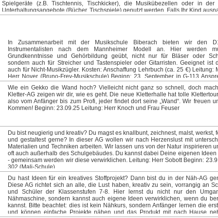
Spielgeräte (z.B. Tischtennis, Tischkicker), die Musikübezellen oder in der
Unterhaltungsangebote (Bücher, Tischspiele) genutzt werden. Falls Ihr Kind au
nicht an der Betreuung teilnehmen kann (z.B. bei Krankheit oder Arzttermin), info
uns bitte bis spätestens 11:30 Uhr des jeweiligen Betreuungstages pe
betreuung@pg-biberach.de Beginn/Ort: 23.09.2025 in der Mediothek Die Kost
Halbjahr betragen 20 €
In Zusammenarbeit mit der Musikschule Biberach bieten wir den D1
Instrumentalisten nach dem Mannheimer Modell an. Hier werden mus
Grundkenntnisse und Gehörbildung geübt, nicht nur für Bläser oder Sch
sondern auch für Streicher und Tastenspieler oder Gitarristen. Geeignet ist 
auch für Nicht-Musikzügler. Kosten: Anschaffung Lehrbuch (ca. 25 €) Leitung: 
Herr Nover (Bruno-Frey-Musikschule) Beginn: 23. September in G-113 Anspre
Frau Herzog
Wie ein Gekko die Wand hoch? Vielleicht nicht ganz so schnell, doch machb
Kletter-AG zeigen wir dir, wie es geht. Die neue Kletterhalle hat tolle Klettertou
also vom Anfänger bis zum Profi, jeder findet dort seine „Wand“. Wir freuen u
Kommen! Beginn: 23.09.25 Leitung: Herr Knoch und Frau Feuser
Du bist neugierig und kreativ? Du magst es knallbunt, zeichnest, malst, werkst, f
und gestaltest gerne? In dieser AG wollen wir nach Herzenslust mit untersch
Materialien und Techniken arbeiten. Wir lassen uns von der Natur inspirieren u
oft auch außerhalb des Schulgebäudes. Du kannst dabei Deine eigenen Ideen
- gemeinsam werden wir diese verwirklichen. Leitung: Herr Sobott Beginn: 23.9
302 (Mali-Schule)
Du hast Ideen für ein kreatives Stoffprojekt? Dann bist du in der Näh-AG gen
Diese AG richtet sich an alle, die Lust haben, kreativ zu sein, vorrangig an S
und Schüler der Klassenstufen 7-8. Hier lernst du nicht nur den Umga
Nähmaschine, sondern kannst auch eigene Ideen verwirklichen, wenn du ber
kannst. Bitte beachtet: dies ist kein Nähkurs, sondern Anfänger lernen die erst
und können einfache Projekte nähen und das Produkt mit nach Hause n