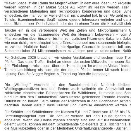
"Maker Space ist ein Raum der Möglichkeiten", in dem eure Ideen und Projekt
werden können. In der Maker Space AG könnt ihr kreativ werden. Hie
verschiedenen Materialien und Technologien kombinieren und dabei Syner
entdecken, die man vorher vielleicht gar nicht geahnt hat. In der AG geht es 
Tüfteln, Experimentieren, Spaß haben, eigene Interessen vertiefen und gan
neue Skills lernen. Ob individuell oder der in einem Team, die Kreativität ste
Mittelpunkt. #EinfachMachen Hier kommen noch paar Beispielprojekte: - ein
Tauche ein in die verborgene Welt der Zellen und Mikroorganismen! 
oder ein Modell mit 3D-Drucker entwerfen - Digitale (z.B. Tetris) oder analoge (
entdecken wir die faszinierende Welt der kleinsten Lebewesen – vom 
Draht) Spiele programmieren - Weihnachtsschmuck entwerfen und/oder progr
-
Pflanzenzellen über Einzeller bis hin zu nützlichen Pilzen und Bakterien. Dabei
Auto oder Flugzeug bauen und testen - Garten im Glas anlegen - Feen Nachtli
wie man richtig mikroskopiert und erfährst nebenbei noch spannende biologisc
Hydraulic Arm - Lego-Technik, Fischer-Technik - und noch viele mehr krea
Im zweiten Halbjahr hast du die einzigartige Chance, in unserem toll ausg
Leitung: Frau Eichel Ort: SfZ (WG) Beginn: 24.09.2025
Sicherheitslabor S1 Mikroorganismen zu züchten und zu untersuchen. Natürl
Spaß und Freude an der Arbeit in der Gruppe oder zu zweit nicht zu kurz komme
Für Schützen 2026 brauchen wir wieder Verstärkung und suchen neue Tr
Frau Pekari Ort: Z-110 Beginn: 24.09.2025
Pfeifen. Das erste Treffen findet an einem der ersten Mittwoche im neuen Schu
(die Einladung erreicht euch über die Homepage). Im weiteren Verlauf findet
n
Trommelausbildung als auch die der neuen Pfeifen immer Mittwoch Nachmit
Leitung: Frau Sießegger Beginn: s. Einladung über die Homepage
Die „Wildlinge“ wechseln in den Baustellenmodus. Natürlich bleibe
Wildlingsgrundsätzen treu und fördern auch weiterhin die Artenvielfalt un
zahlreiche einheimische Blütenpflanzen für Wildbienen, Hummeln und Schm
rund um den den Containerbau. Auch unsere gefiederten Freunde können 
Unterstützung bauen. Beim Anbau der Pflänzchen in den Hochbeeten achten 
nächsten Jahren darauf, dass Kräuter und Gemüse eingebracht werden, 
nützlich für die Insektenwelt, als auch förderlich für die Gesunderh
Für Schüler und Schülerinnen der Klassen 5,6 und 7 findet von 13.25 bis 16
menschlichen Körpers sind. Wir freuen uns jetzt schon darauf mit euch ein p
Betreuungsangebot statt. Die Schüler werden bei den Hausaufgaben b
Cocktails zu schlürfen oder selbst gemachten Kräutertee zu kochen. Und wenn
angeleitet. Wenn die Hausaufgaben erledigt sind und auf Klassenarbeiten
g
mal keine Möhrchen zu knabbern haben, genießen wir die Zeit an der frisch
gelernt wurde, können auf dem Schulgelände Spielgeräte (z.B. Tischtennis, Ti
gehen auf Biber- und Wildtier-Erkundungstour entlang den der Schule nahe
die Musikübezellen oder in der Mediothek Unterhaltungsangebote (Bücher, T
Ökosystemen. Damit wir auch einen frischen, entspannten Kopf n