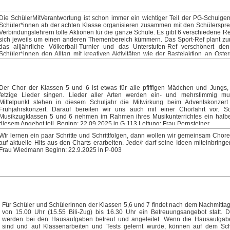
Die SchülerMitVerantwortung ist schon immer ein wichtiger Teil der PG-Schulgem
Schüler*innen ab der achten Klasse organisieren zusammen mit den Schülerspr
Verbindungslehrern tolle Aktionen für die ganze Schule. Es gibt 6 verschiedene Re
sich jeweils um einen anderen Themenbereich kümmern. Das Sport-Ref plant zu
das alljährliche Völkerball-Turnier und das Unterstufen-Ref verschönert de
Schüler*innen den Alltag mit kreativen Aktivitäten wie der Bastelaktion an Oster
Aktionen der SMV: Weihnachtsaktion, Faschingsaktion, Kooperation mit der Car
Außerdem verbringt die SMV zu Beginn des Schuljahres ein paar Tage auf der "B
im Allgäu, wo die Referate eingeteilt und die Aktionen des Schuljahres geplant w
weiterer schöner Aspekt der SMV ist, dass man neue Leute auch außerhalb d
Der Chor der Klassen 5 und 6 ist etwas für alle pfiffigen Mädchen und Jungs,
Klasse kennenlernt und die Arbeit wirklich Spaß macht. Du hast Lust, gem
fetzige Lieder singen. Lieder aller Arten werden ein- und mehrstimmig mus
anderen Schüler*innen Ideen zu entwickeln, Projekte ins Leben zu rufen und das 
Mittelpunkt stehen in diesem Schuljahr die Mitwirkung beim Adventskonzer
aktiv mitzugestalten? Dann bist du bei uns genau richtig. Wir freuen uns immer
Frühjahrskonzert. Darauf bereiten wir uns auch mit einer Chorfahrt vor. S
motivierte Mitglieder! Beginn: 25.09.25 Leitung: Frau Heinkele, Herr Ott
Musikzugklassen 5 und 6 nehmen im Rahmen ihres Musikunterrichtes ein halb
diesem Angebot teil. Beginn: 22.09.2025 in G-113 Leitung: Frau Pernsteiner
Wir lernen ein paar Schritte und Schrittfolgen, dann wollen wir gemeinsam Chor
auf aktuelle Hits aus den Charts erarbeiten. Jede/r darf seine Ideen miteinbringe
Frau Wiedmann Beginn: 22.9.2025 in P-003
Für Schüler und Schülerinnen der Klassen 5,6 und 7 findet nach dem Nachmittag
von 15.00 Uhr (15.55 Bili-Zug) bis 16.30 Uhr ein Betreuungsangebot statt. D
werden bei den Hausaufgaben betreut und angeleitet. Wenn die Hausaufgabe
sind und auf Klassenarbeiten und Tests gelernt wurde, können auf dem Sc