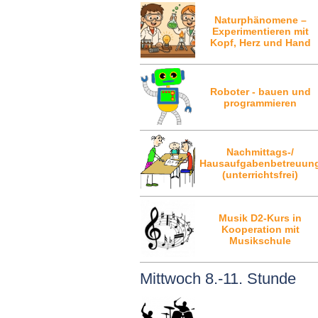
Naturphänomene –
Experimentieren mit
Kopf, Herz und Hand
Roboter - bauen und
programmieren
Nachmittags-/
Hausaufgabenbetreuun
(unterrichtsfrei)
Musik D2-Kurs in
Kooperation mit
Musikschule
Mittwoch 8.-11. Stunde