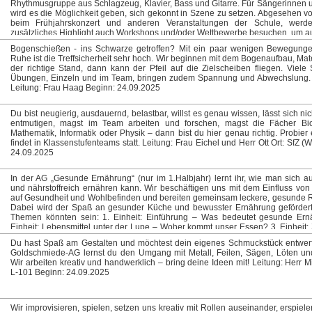
Rhythmusgruppe aus Schlagzeug, Klavier, Bass und Gitarre. Für Sängerinnen
wird es die Möglichkeit geben, sich gekonnt in Szene zu setzen. Abgesehen von
beim Frühjahrskonzert und anderen Veranstaltungen der Schule, werd
zusätzliches Highlight auch Workshops und/oder Wettbewerbe besuchen, um a
coole Bigbands kennenzulernen und von oder mit diesen zu lernen. Suchs
Bogenschießen - ins Schwarze getroffen? Mit ein paar wenigen Bewegunge
dem, was dir Orchester und Musikverein so bieten, mal eine Abwechslung, d
Ruhe ist die Treffsicherheit sehr hoch. Wir beginnen mit dem Bogenaufbau, Mat
Bigband genau das richtige für dich. Auf in ein neues grooviges Schuljahr! Le
der richtige Stand, dann kann der Pfeil auf die Zielscheiben fliegen. Viele
Remke Ort: G-116 Beginn: 24.09.2025
Übungen, Einzeln und im Team, bringen zudem Spannung und Abwechslung. 
Leitung: Frau Haag Beginn: 24.09.2025
Du bist neugierig, ausdauernd, belastbar, willst es genau wissen, lässt sich nic
entmutigen, magst im Team arbeiten und forschen, magst die Fächer Bi
Mathematik, Informatik oder Physik – dann bist du hier genau richtig. Probier
findet in Klassenstufenteams statt. Leitung: Frau Eichel und Herr Ott Ort: SfZ (
24.09.2025
In der AG „Gesunde Ernährung“ (nur im 1.Halbjahr) lernt ihr, wie man sich
und nährstoffreich ernähren kann. Wir beschäftigen uns mit dem Einfluss vo
auf Gesundheit und Wohlbefinden und bereiten gemeinsam leckere, gesunde R
Dabei wird der Spaß an gesunder Küche und bewusster Ernährung gefördert
Themen könnten sein: 1. Einheit: Einführung – Was bedeutet gesunde Ern
Einheit: Lebensmittel unter der Lupe – Woher kommt unser Essen? 3. Einheit: 
– Was steckt wirklich in unseren Getränken? 4. Einheit: Frühstück – Der perfek
Du hast Spaß am Gestalten und möchtest dein eigenes Schmuckstück entwerf
den Tag 5. Einheit: Superhelden-Essen – Nährstoffe verständlich erklärt 6. Einh
Goldschmiede-AG lernst du den Umgang mit Metall, Feilen, Sägen, Löten und
kochen macht Spaß – Gesunde Snacks für zwischendurch 7. Einheit: B
Wir arbeiten kreativ und handwerklich – bring deine Ideen mit! Leitung: Herr M
Ernährung – Ein starkes Team 8. Einheit: Mittagessen – Wie sieht ei
L-101 Beginn: 24.09.2025
Mittagessen aus? 9. Einheit: Süßigkeiten – Gesunde Alternativen selber 
Einheit: Nachhaltigkeit & Ernährung – Essen mit Verantwortung 11. Einheit: M
Ernährungsplan – Wie setze ich das Gelernte um? 12. Einheit: Ernährungsplan
13. Einheit: Abschlussparty – Gesund feiern und ins neue Jahr starten! Le
Wir improvisieren, spielen, setzen uns kreativ mit Rollen auseinander, erspiel