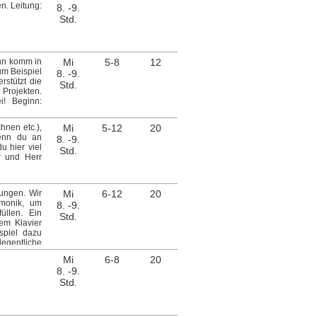
t: Z-105
n. Leitung:
8. -9.
Std.
ann komm in
Mi
5-8
12
um Beispiel
8. -9.
stützt die
Std.
 Projekten.
! Beginn:
hnen etc.),
Mi
5-12
20
Wenn du an
8. -9.
u hier viel
Std.
r und Herr
rungen. Wir
Mi
6-12
20
rmonik, um
8. -9.
üllen. Ein
Std.
em Klavier
spiel dazu
egentliche
25 Leitung:
Mi
6-8
20
8. -9.
Std.