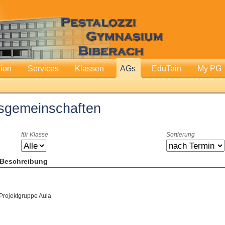
tion
Services
Klassen
AGs
EduTain
My PG
tsgemeinschaften
für Klasse
Sortierung
Beschreibung
Projektgruppe Aula