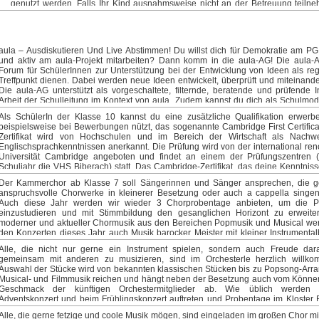
genutzt werden. Falls Ihr Kind ausnahmsweise nicht an der Betreuung teiln
anstrengenden Vormittag bekommen, werden wir auch Entspannungstechnike
(z.B. bei Krankheit oder Arzttermin), informieren Sie uns bitte bis spätestens 1
anbieten, mit euch die ein oder andere Yoga-Einheit absolvi
jeweiligen Betreuungstages per E-Mail: betreuung@pg-biberach.de Die Kost
Körpereigengewichtsübungen machen, die nicht nur euren Körper auf sa
Halbjahr betragen 30 € Beginn: 17.09.2025 Ort: B-007/ B-008
stärken, sondern auch euer Gehirn entspannen lassen. Wildlinge – weil Vielfal
ist! Add on: Frischlinge – frisches Gemüse, frische Luft, frischer Geist! Achtun
aula – Ausdiskutieren Und Live Abstimmen! Du willst dich für Demokratie am PG
könnte Nebenwirkungen haben: 1)Das Buddeln in der Erde könnte sich positi
und aktiv am aula-Projekt mitarbeiten? Dann komm in die aula-AG! Die aula-A
Immunsystem auswirken. 2)Die Aktivitäten an der frischen Luft könnten euch
Forum für SchülerInnen zur Unterstützung bei der Entwicklung von Ideen als re
und euer generelles Wohlbefinden stärken. 3)Du könntest in Erklärungsnöte ge
Treffpunkt dienen. Dabei werden neue Ideen entwickelt, überprüft und miteinander
du plötzlich Gemüse essen möchtest, das deine Eltern noch nie in dich re
Die aula-AG unterstützt als vorgeschaltete, filternde, beratende und prüfende I
haben. Feel the power! Werde ein Wildling. Leitung: Frau Heinkele und Frau Hi
Arbeit der Schulleitung im Kontext von aula. Zudem kannst du dich als Schulmod
111 Beginn: 24.09.2025
aula ausbilden lassen, um eine wichtige Rolle bei der Einhaltung der R
Als SchülerIn der Klasse 10 kannst du eine zusätzliche Qualifikation erwerbe
„Nettiquette“ auf der Plattform einzunehmen. Wir freuen uns auf euch! Leitung: Fra
beispielsweise bei Bewerbungen nützt, das sogenannte Cambridge First Certifica
Herr Ott Beginn: 25.09.2025
Zertifikat wird von Hochschulen und im Bereich der Wirtschaft als Nachwe
Englischsprachkenntnissen anerkannt. Die Prüfung wird von der international re
Universität Cambridge angeboten und findet an einem der Prüfungszentren (
Schuljahr die VHS Biberach) statt. Das Cambridge-Zertifikat, das deine Kenntniss
Bereichen „listening“, „speaking“, „writing“, „reading“ und „use of English“ besch
Der Kammerchor ab Klasse 7 soll Sängerinnen und Sänger ansprechen, die g
lebenslang gültig. In der AG lernst du die Aufgabenformen, wie sie in de
anspruchsvolle Chorwerke in kleinerer Besetzung oder auch a cappella singe
vorkommen, kennen und trainierst diese intensiv. Die Prüfungsgebühren betragen
Auch diese Jahr werden wir wieder 3 Chorprobentage anbieten, um die 
Leitung: Frau Munz Beginn: 25.09.2025 in L-001
einzustudieren und mit Stimmbildung den gesanglichen Horizont zu erweite
moderner und aktueller Chormusik aus den Bereichen Popmusik und Musical wer
den Konzerten dieses Jahr auch Musik barocker Meister mit kleiner Instrumental
erarbeiten und so ein breites Spektrum anbieten. Leitung: Frau Schneider B
Alle, die nicht nur gerne ein Instrument spielen, sondern auch Freude da
25.09.2025 in G-115
gemeinsam mit anderen zu musizieren, sind im Orchesterle herzlich willko
Auswahl der Stücke wird von bekannten klassischen Stücken bis zu Popsong-Arr
Musical- und Filmmusik reichen und hängt neben der Besetzung auch vom Könn
Geschmack der künftigen Orchestermitglieder ab. Wie üblich werden
Adventskonzert und beim Frühlingskonzert auftreten und Probentage im Kloster
verbringen. Das Angebot ist offen für alle Schüler der Klassen 5-8. Schüler der Mu
Alle, die gerne fetzige und coole Musik mögen, sind eingeladen im großen Chor mi
Klassen 5 + 6 nehmen im Rahmen ihres Unterrichts mindestens ein halbes Jahr