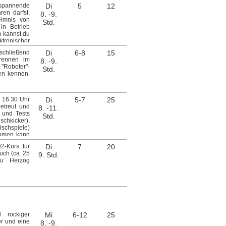
hentlich im
 spannende
Di
5
12
itung: Frau
en darfst.
8. -9.
eimnis von
Std.
in Betrieb
 kannst du
tronischer
winnen, aus
schließend
Di
6-8
15
k - Beginn:
trennen im
8. -9.
"Roboter"-
Std.
ren kennen.
s 16.30 Uhr
Di
5-7
25
etreut und
8. -11.
 und Tests
Std.
schkicker),
ischspiele)
ehmen kann
1:30 Uhr des
2-Kurs für
Di
7
20
en für ein
uch (ca. 25
9. Std.
rau Herzog
 rockiger
Mi
6-12
25
er und eine
8. -9.