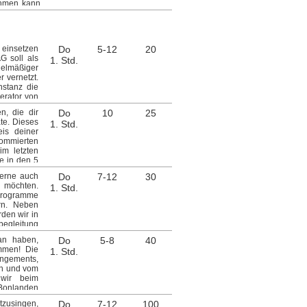
ehmen kann
n für euch
1:30 Uhr des
eren oder
en für ein
nfte weise
t pflanzbar
g, diese AG
 einsetzen
Do
5-12
20
v auf euer
G soll als
1. Std.
 entspannen
gelmäßiger
raten, weil
 vernetzt.
inbekommen
nstanz die
gel Ort: Z-
erator von
egeln und
n, die dir
Do
10
25
u Heinkele,
te. Dieses
1. Std.
is deiner
nommierten
im letzten
e in den 5
einigt, ist
erne auch
Do
7-12
30
r Prüfung
n möchten.
1. Std.
 ca. 200 €
Programme
rn. Neben
den wir in
begleitung
eginn/Ort:
ran haben,
Do
5-8
40
mmen! Die
1. Std.
angements,
en und vom
 wir beim
 Bonlanden
sikzüge der
tzusingen,
Do
7-12
100
 an dieser