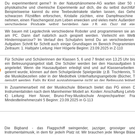
schon genäht hat, wird in kniffeligen Fragen unterstützt. Das Projekt findet wöc
Du experimentierst gerne? In der Naturphänomene-AG warten über 50
ersten Halbjahr statt. Vorbesprechung am Dienstag, den 23.09.25 in L-105 Le
physikalische und chemische Experimente auf dich, die du selbst durchführ
Wind
Beispielsweise kannst du eine Teebeutelrakete starten lassen, das Geh
schwarzen Filzstiften erforschen, Kristalle züchten, eine Dampfmaschine 
nehmen, einen Flaschengeist zum Leben erwecken und vieles mehr. Außerdem
verschiedene Produkte selbst herstellen (wie z.B. ein Quiz mit elek
Lösungskontrolle oder eine kleine Alarmanlage), aus Steinsalz Kochsalz ge
Wir bauen mit Legotechnik verschiedene Roboter und programmieren sie an
Altpapier neues Papier machen und Kerzen selbst herstellen. Leitung Frau Fran
am PC. Dann darf natürlich auch gespielt werden. Vielleicht ein Wet
23.09.2025 in Z-101
Hindernisparcour? Im Verlauf des Schuljahrs lernst Du an verschiedenen 
Aufgaben Schritt für Schritt auch einige Grundlagen im Bereich Programmie
Zeitraum: 1. Halbjahr Leitung: Herr Högerle Beginn: 23.09.2025 in Z-110
Für Schüler und Schülerinnen der Klassen 5, 6 und 7 findet von 13.25 Uhr bi
ein Betreuungsangebot statt. Die Schüler werden bei den Hausaufgaben b
angeleitet. Wenn die Hausaufgaben erledigt sind und auf Klassenarbeiten
g
gelernt wurde, können auf dem Schulgelände Spielgeräte (z.B. Tischtennis, Ti
die Musikübezellen oder in der Mediothek Unterhaltungsangebote (Bücher, T
genutzt werden. Falls Ihr Kind ausnahmsweise nicht an der Betreuung teiln
(z.B. bei Krankheit oder Arzttermin), informieren Sie uns bitte bis spätestens 1
In Zusammenarbeit mit der Musikschule Biberach bietet das PG einen D
jeweiligen Betreuungstages per E-Mail: betreuung@pg-biberach.de Die Kost
Instrumentalisten nach dem Mannheimer Modell an. Kosten: Anschaffung Lehrb
Halbjahr betragen 30 € Beginn: 16.09.2025
€) Leitung: Herr Nover, Bruno-Frey-Musikschule Ansprechpartner: F
Mindestteilnehmerzahl 5 Beginn: 23.09.2025 in G-113
Die Bigband - das Flaggschiff swingender, jazziger, grooviger und
Instrumentalmusik, in dem für jede/n Platz ist. Wir brauchen jede Menge Bläs