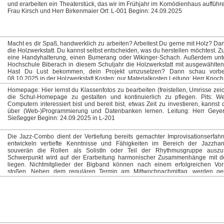
Göpper Ansprechpartner: Herr Welser Beginn: 24.09.2025 - nur im 1.Halbjahr Or
und erarbeiten ein Theaterstück, das wir im Frühjahr im Komödienhaus aufführe
Frau Kirsch und Herr Birkenmaier Ort: L-001 Beginn: 24.09.2025
Macht es dir Spaß, handwerklich zu arbeiten? Arbeitest Du gerne mit Holz? D
die Holzwerkstatt. Du kannst selbst entscheiden, was du herstellen möchtest. Z
eine Handyhalterung, einen Bumerang oder Wikinger-Schach. Außerdem unter
Hochschule Biberach in diesem Schuljahr die Holzwerkstatt mit ausgewählten
Hast Du Lust bekommen, dein Projekt umzusetzen? Dann schau vorbei
08.10.2025 in der Holzwerkstatt Kosten: nur Materialkosten Leitung: Herr Knoch
Homepage: Hier lernst du Klassenfotos zu bearbeiten (freistellen, Umrisse zeic
die Schul-Homepage zu gestalten und kontinuierlich zu pflegen. Pits: 
Computern interessiert bist und bereit bist, etwas Zeit zu investieren, kannst d
über (Web-)Programmierung und Datenbanken lernen. Leitung: Herr Geye
Sießegger Beginn: 24.09.2025 in L-201
Die Jazz-Combo dient der Vertiefung bereits gemachter Improvisationserfah
entwickeln vertiefte Kenntnisse und Fähigkeiten im Bereich der Jazzha
souverän die Rollen als SolistIn oder Teil der Rhythmusgruppe auszuf
Schwerpunkt wird auf der Erarbeitung harmonischer Zusammenhänge mit d
liegen. Nichtmitglieder der Bigband können nach einem erfolgreichen Vor
stoßen. Neben dem regulären Termin am Mittwochnachmittag, werden gel
Proben am Freitagnachmittag zur Intensivierung stattfinden. Beginn: 24.09.
Herr Schuster Ort: G-113