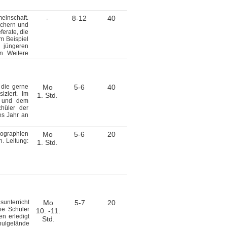
einschaft.
-
8-12
40
echern und
ferate, die
m Beispiel
n jüngeren
n. Weitere
itas, uvm.
ärenfalle"
erden. Ein
er eigenen
 die gerne
Mo
5-6
40
einsam mit
iziert. Im
1. Std.
Schulleben
t und dem
 auf neue,
chüler der
es Jahr an
eographien
Mo
5-6
20
n. Leitung:
1. Std.
sunterricht
Mo
5-7
20
ie Schüler
10. -11.
n erledigt
Std.
hulgelände