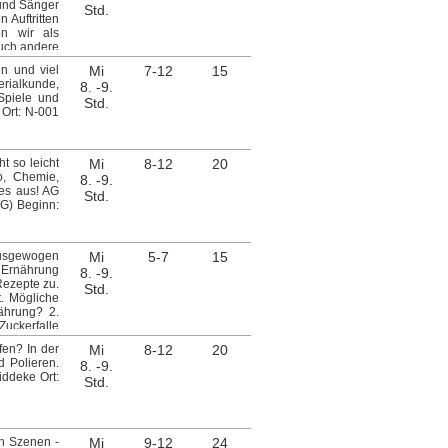
 und Sänger
Std.
 Auftritten
en wir als
uch andere
t du neben
n und viel
Mi
7-12
15
ann ist die
erialkunde,
8. -9.
itung: Herr
 Spiele und
Std.
Ort: N-001
ht so leicht
Mi
8-12
20
o, Chemie,
8. -9.
 es aus! AG
Std.
WG) Beginn:
 ausgewogen
Mi
5-7
15
n Ernährung
8. -9.
ezepte zu.
Std.
. Mögliche
ährung? 2.
Zuckerfalle
te Start in
en? In der
Mi
8-12
20
eit: Selbst
 Polieren.
8. -9.
ewegung &
iddeke Ort:
Std.
n gesundes
machen 10.
ein eigener
 vorstellen
itung: Frau
en Szenen -
Mi
9-12
24