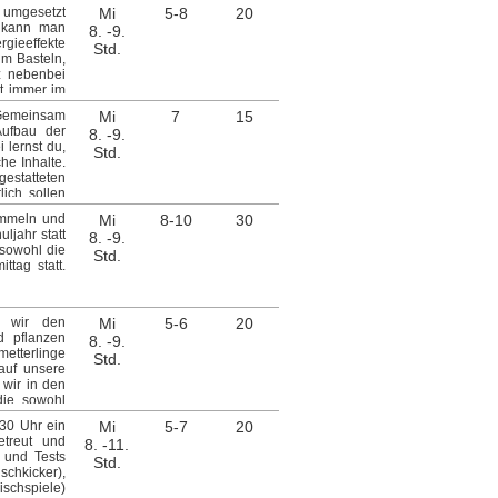
e umgesetzt
Mi
5-8
20
r kann man
8. -9.
gieeffekte
Std.
um Basteln,
z nebenbei
ht immer im
 Spielzeug
Gemeinsam
Mi
7
15
z.B. heißer
Aufbau der
8. -9.
ammieren -
 lernst du,
Std.
cht bauen -
he Inhalte.
tive Ideen
estatteten
ich sollen
n! Leitung:
ommeln und
Mi
8-10
30
ljahr statt
8. -9.
 sowohl die
Std.
tag statt.
n wir den
Mi
5-6
20
d pflanzen
8. -9.
etterlinge
Std.
auf unsere
wir in den
die sowohl
altung des
.30 Uhr ein
Mi
5-7
20
aar frische
etreut und
8. -11.
 wir gerade
 und Tests
Std.
en Luft und
schkicker),
 gelegenen
ischspiele)
ach einem