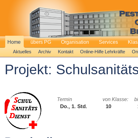
Home
übers PG
Organisation
Services
Kla
Aktuelles
Archiv
Kontakt
Online-Hilfe Lehrkräfte
Onl
Projekt: Schulsanität
Termin
von Klasse:
b
Do., 1. Std.
10