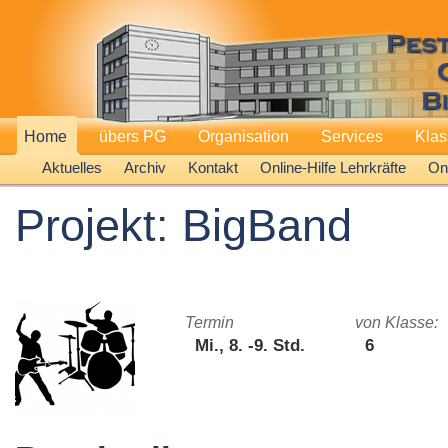
Home
übers PG
Organisation
Services
Kla
Aktuelles
Archiv
Kontakt
Online-Hilfe Lehrkräfte
Onl
Projekt: BigBand
Termin
von Klasse:
Mi., 8. -9. Std.
6