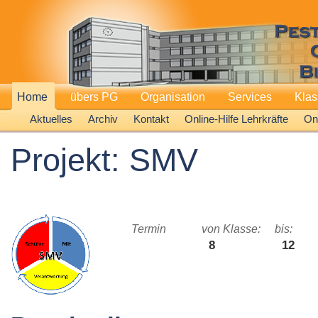
Home
übers PG
Organisation
Services
Kla
Aktuelles
Archiv
Kontakt
Online-Hilfe Lehrkräfte
Onl
Projekt: SMV
Termin
von Klasse:
bis:
8
12