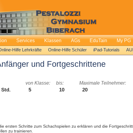
tion
Services
Klassen
AGs
EduTain
My PG
Online-Hilfe Lehrkräfte
Online-Hilfe Schüler
iPad-Tutorials
AU
Anfänger und Fortgeschrittene
von Klasse:
bis:
Maximale Teilnehmer:
. Std.
5
10
20
 die ersten Schritte zum Schachspielen zu erklären und die Fortgeschrit
len zu trainieren.