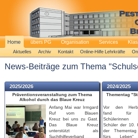
Home
übers PG
Organisation
Services
Kla
Aktuelles
Archiv
Kontakt
Online-Hilfe Lehrkräfte
Onl
News-Beiträge zum Thema "Schulsoz
2025/2026
2024/2025
Präventionsveranstaltung zum Thema
Thementag "Sta
Alkohol durch das Blaue Kreuz
Anfang Mai war Irmgard
Vor den Herbst
Ruf vom Blauen
fand für 
Kreuz bei uns zu Gast.
Schülerinne
Das Blaue Kreuz
Schüler der 10. 
unterstützt als
der Thementag 
Suchthilfeverband
fürs Leben“ 