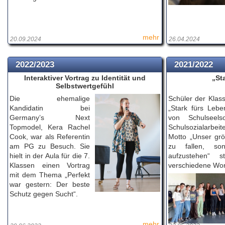
mehr
20.09.2024
26.04.2024
2022/2023
2021/2022
Interaktiver Vortrag zu Identität und
„St
Selbstwertgefühl
Die ehemalige
Schüler der Kla
Kandidatin bei
„Stark fürs Lebe
Germany’s Next
von Schulseels
Topmodel, Kera Rachel
Schulsozialarbei
Cook, war als Referentin
Motto „Unser grö
am PG zu Besuch. Sie
zu fallen, so
hielt in der Aula für die 7.
aufzustehen“ 
Klassen einen Vortrag
verschiedene Wor
mit dem Thema „Perfekt
war gestern: Der beste
Schutz gegen Sucht“.
mehr