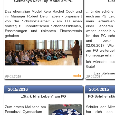
Germanys Next Top Model am PG
Cia
Das ehemalige Model Kera Rachel Cook und
…für die schöne 
ihr Manager Robert Deiß haben - organisiert
euch am PG. Leid
von der Schulsozialarbeit - am PG einen
mein Arbeitsle
Vortrag zu unrealistischen Schönheitsidealen,
einer anderen 
Essstörungen und riskanten Fitnesstrends
weiter, deshalb 
gehalten.
ich das PG sch
und zwa
02.06.2017. Wie 
am PG weitergeht
Homepage erfahr
Ich wünsche euc
Gute!
Lisa Stehmer
mehr
09.05.2018
29.05.2017
2015/2016
2014/2015
„Stark fürs Leben“ am PG
PG-Schüler stä
Zum ersten Mal fand am
Schüler der Mitt
Pestalozzi-Gymnasium
hat sich das