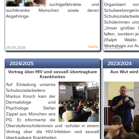
suchtgefährdete und
Organisiert v
suchtkranke Menschen sowie deren
Schulseelsorge
Angehörige.
Schulsozialarbei
Schülerinnen un
„Unser größter 
fallen, sondern 
(Ralph Waldo
Workshops zur Au
mehr
08.05.2026
11.11.2024
2024/2025
2023/2024
Vortrag über HIV und sexuell übertragbare
Aus Wut wird
Krankheiten
Auf Einladung unseres
Schulsozialarbeiters
Markus Knoch kam der
Dermatologe und
Psychologe Stefan
Zippel aus München ans
PG. Er informierte die
Oberstufenschülerinnen und -schüler in einem
Vortrag über die HIV-Infektion und sexuell
übertragbare Krankheiten.