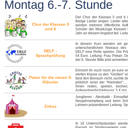
Montag 6.-7. Stunde
Der Chor der Klassen 5 und 6 is
fetzige Lieder singen. Lieder al
Chor der Klassen 5
werden mehrere öffentliche Auft
und 6
Schüler der Musikzüge Klassen 
Jahr an diesem Angebot teil. Lei
In diesem Kurs werden wir ge
unterschiedlichen Niveaus des 
DELF -
DELF eine Rolle spielen. Die P
Sprachprüfung
54 Euro. Leitung: Frau Pekari. D
der 6. Stunde Bitte jetzt anmelden
Erinnert ihr euch noch an eure 
vierten Klasse zu den "Großen" 
Paten für die neuen 5.
fand den Bioraum nicht, suchte d
Klässler
plötzlich einer der "Kleinsten"..
ihnen reden, spielen, koche
Aufwandsentschädigung: 5 € pro Ve
den Klassen! Ansprechpartner: Fr
Jonglieren - Akrobatik - Einradf
Neujahrsempfang und beim Schul
Lehrern präsentieren! Leitung: S
Zirkus
In 16 Unterrichtsstunden werd
Freizeit, im Straßenverkehr usw. 