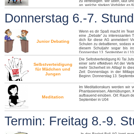
zu verteidigen. Wir üben, laut u
an, welche starken Vorbilder es 
5 und 6 Leitung: Schulzsozialarbe
Donnerstag 6.-7. Stun
Wenn es dir Spaß macht im Team
eine „Debate“ zu interessanten T
dich für diese AG anmelden! Vi
Junior Debating
Schulen zu debattieren, sodass w
diesem Schuljahr sogar bis in
Donnerstag 13. September in I 1
Die Selbstverteidigung Ki Tai Ju
einer sehr effektiven Art der Ve
Selbstverteidigung
mehr Sicherheit im Alltag! In die
für Mädchen und
Zeit: Donnerstags in der Mitta
Jungen
Beginn: Donnerstag 13. Septemb
Im Meditationskurs werden wir 
Phantasiereisen, Atemübungen, K
aufbauend einüben. Ort: Raum der
Meditation
September in U04
Termin: Freitag 8.-9. S