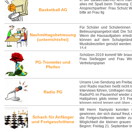
In der Basket-Ball-AG lernt man
alles mit Spaß beim Trainung. 
Ansprechpartner: Frau Schulz W
Basketball AG
bitte an Frau Ilg
Für Schüler und Schülerinnen 
Betreuungsangebot statt. Die Sc
Nachmittagsbetreuung
Wenn die Hausaufgaben erledig
(unterrichtsfrei)
können auf dem Schulgelände 
Musikübezellen genutzt werden. 
15 €
Schützen 2019 kommt! Wir brauc
Frau Sießegger und Frau Wi
PG-Trommler und
Vertretungsplan
Pfeifen
Unsere Live-Sendung am Freitag
uns! Radio machen heißt nicht n
Interviews führen, Umfragen mac
Radio PG
RadioPG im Pausenhof wieder au
Halbjahres gibts immer 3-5 Fr
können müsst lernen und üben. A
Live-Sendung gemeinsam vorber
Mit Herrn Namyslo konnten 
gewinnen, der sich darauf freut,
Schach für Anfänger
die Fortgeschrittenen weiter z
und Fortgeschrittene
Möglichkeit die kleinen grauen
Beginn: Freitag 21. September in