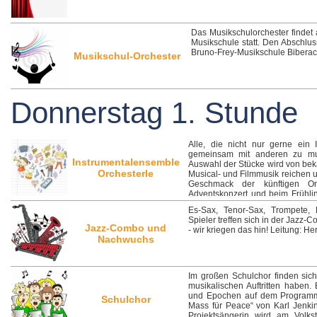
Das Musikschulorchester findet 
Musikschule statt. Den Abschluss
Bruno-Frey-Musikschule Biberac
Musikschul-Orchester
Donnerstag 1. Stunde
Alle, die nicht nur gerne ein
gemeinsam mit anderen zu musi
Instrumentalensemble
Auswahl der Stücke wird von be
Orchesterle
Musical- und Filmmusik reichen
Geschmack der künftigen Or
Adventskonzert und beim Frühling
Klassen 5-8. Schüler der Mu
Es-Sax, Tenor-Sax, Trompete, 
Unterrichts mindestens ein halbe
Spieler treffen sich in der Jazz
Frau Herzog, Beginn: 13. Septemb
Jazz-Combo und
- wir kriegen das hin! Leitung: 
I001!
Nachwuchs
Im großen Schulchor finden si
musikalischen Auftritten haben.
und Epochen auf dem Programm.
Schulchor
Mass für Peace“ von Karl Jenkin
Projektsängerin wird am Volk