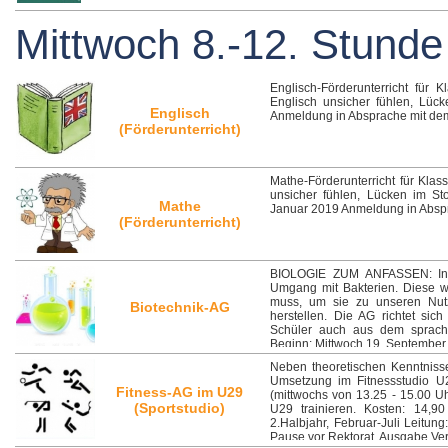
Mittwoch 8.-12. Stunde
Englisch-Förderunterricht für 
Englisch unsicher fühlen, Lüc
Englisch
Anmeldung in Absprache mit dem
(Förderunterricht)
Mathe-Förderunterricht für Klas
unsicher fühlen, Lücken im St
Mathe
Januar 2019 Anmeldung in Abspr
(Förderunterricht)
BIOLOGIE ZUM ANFASSEN: In di
Umgang mit Bakterien. Diese w
muss, um sie zu unseren Nutz
Biotechnik-AG
herstellen. Die AG richtet sich
Schüler auch aus dem sprachli
Beginn: Mittwoch 19. September 
Neben theoretischen Kenntnisse
Umsetzung im Fitnessstudio U2
Fitness-AG im U29
(mittwochs von 13.25 - 15.00 Uh
(Sportstudio)
U29 trainieren. Kosten: 14,9
2.Halbjahr, Februar-Juli Leitun
Pause vor Rektorat, Ausgabe Ver