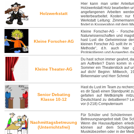
Hier kann man unter Anleitu
Holzwerkstatt Holz bearbeiten un
angefangenen Arbeiten werde
Holzwerkstatt
weiterbearbeitet. Kosten: nur
Werkstatt Leitung: Zimmermann
findet in Kooperation mit dem W
Kleine Forscher-AG - Forsche
Naturwissenschaften und magst
hast Lust die Geheimnisse der
Kleine Forscher-AG
kleinen Forscher AG sollt ihr in
Methode“, d.h. auch hier ge
Protokollieren und Auswerten da
Forschen und Entdecken im Vorde
Du hast schon immer geahnt, da
auf Kaffeelöffeln, geladene Tis
am Auftreten? Dann komm in di
interessanten Phänomenen über
Sommer ein Theaterstück auf un
Kleine Theater-AG
Beginn: 2. Halbjahr, 13. Februar
auf dich! Beginn: Mittwoch, 1
Birkenmaier und Herr Schmid
Hast du Lust im Team zu recher
es dir Spaß einen Standpunkt z
Senior Debating
gefallen auf Wettkämpfe mit
Klasse 10-12
Deutschland zu debattieren? Le
vor (I-218) Computerraum
Für Schüler und Schülerinnen 
Betreuungsangebot statt. Die Sc
Nachmittagsbetreuung
Wenn die Hausaufgaben erledig
(Unterrichtsfrei)
können auf dem Schulgeländ
Musikübezellen oder in der Medi