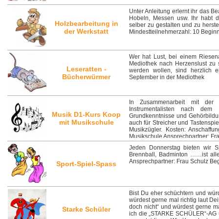
Unter Anleitung erlernt ihr das 
Hobeln, Messen usw. Ihr habt di
Holzbearbeitung in
selber zu gestalten und zu herste
der Werkstatt
Mindestteilnehmerzahl: 10 Beginn
Wer hat Lust, bei einem Riesen
Mediothek nach Herzenslust zu s
Leseratten -
werden wollen, sind herzlich 
Bücherwürmer
September in der Mediothek
In Zusammenarbeit mit der 
Instrumentalisten nach dem
Musik D1-Kurs Koop
Grundkenntnisse und Gehörbildun
mit Musikschule
auch für Streicher und Tastenspiel
Musikzügler. Kosten: Anschaffu
Musikschule Ansprechpartner: Fr
Jeden Donnerstag bieten wir Sp
Brennball, Badminton ……ist all
Ansprechpartner: Frau Schulz Be
Sport-Spiel-Spass
Bist Du eher schüchtern und wür
würdest gerne mal richtig laut D
doch nicht“ und würdest gerne 
Starke Schüler
ich die „STARKE SCHÜLER“-AG un