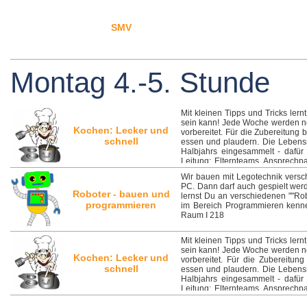
SMV
Montag 4.-5. Stunde
Mit kleinen Tipps und Tricks lernt
sein kann! Jede Woche werden neue
Kochen: Lecker und
vorbereitet. Für die Zubereitung
schnell
essen und plaudern. Die Lebens
Halbjahrs eingesammelt - dafür
Leitung: Elternteams, Ansprechp
Halbjahr nach Einteilung durch Fr
Wir bauen mit Legotechnik vers
PC. Dann darf auch gespielt werde
Roboter - bauen und
lernst Du an verschiedenen ""Rob
programmieren
im Bereich Programmieren kenne
Raum I 218
Mit kleinen Tipps und Tricks lernt
sein kann! Jede Woche werden neue
Kochen: Lecker und
vorbereitet. Für die Zubereitun
schnell
essen und plaudern. Die Lebens
Halbjahrs eingesammelt - dafür
Leitung: Elternteams, Ansprechp
Halbjahr, Einteilung durch Frau S