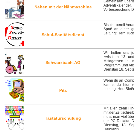
Gemeinsam überleg
Adventskalender
Nähen mit der Nähmaschine
Vorbesprechung Di
Bist du bereit Ve
Spaß an einer gu
Leitung: Herr Huc
Schul-Sanitätsdienst
Wir treffen uns j
zwischen 13 und
Mittagessen in u
Schwarzbach-AG
Programm und Ausf
Dienstag 18. Septe
Wenn du an Computer
kannst du hier 
Leitung: Herr Sieß
Pits
Mit allen zehn Fin
mit der Zeit schrei
muss man viel üben
Tastaturschulung
der PC-Tastatur. 
Dienstag, 18. Se
Halbjahr)