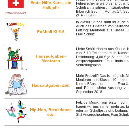
Erste-Hilfe-Kurs - ein
Führerscheinerwerb verlangt wird
Halbjahr
Schulsanitätsdienst mizuarbei
Biberach Beginn: Montag 17. Sep
(2. Halbjahr)
In dieser Stunde dürft ihr euch 
Auch das Erlernen von taktisch
Leitung: Mentoren aus Klasse 1
Fußball Kl 5-6
Frau Schulz
Liebe SchülerInnen aus Klasse 10
von 5-10 Teilnehmern in Klasse
Hausaufgaben-
Entlohnung: 4,00 € je Stunde. Am
Mentoren
Ansprechpartner: Frau Utrata u
Vertretungsplan
Mehr Freizeit? Das ist möglich. 
Mentoren aus Klasse 10 in der 
kommst! Ansprechpartner: Frau U
Hausaufgaben-Zeit
und Räume siehe Aushang vor 
September 2018
Fetzige Musik, von ersten Schri
trauen wir uns immer mehr zu, 
Hip-Hop, Breakdance
oder am Schulfest steht. Leitung
etc.
Sh2 Ansprechpartner: Frau Schul