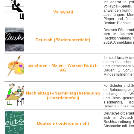
Ihr erlernt in p
Volleyball-Spiels
anwenden könnt. K
Volleyball
abzuhängen. Ment
Pieper und Joha
Beginn: Dienstag,
Deutsch-Förderunt
sich in Deutsch
Rechtschreibung 
Deutsch (Förderunterricht)
2019, Anmeldung i
Ihr seid kreativ un
unterschiedlichen
Zeichnen - Malen - Werken Kunst-
und gemeinsam ver
AG
Dauer: 1 Schul
Mindestteilnehmer
Für Schüler und Sc
ein Betreuungsang
Nachmittags-/Nachmitagsbetreuung
und angeleitet. W
(Unterrichtsfrei)
und Tests gelern
Tischtennis, Ti
Unterhaltungsang
Kornaker Die Kos
Deutsch-Förderunt
September 2018 i
sich in Deutsch
Rechtschreibung 
Deutsch-Förderunterricht
Absprache mit dem