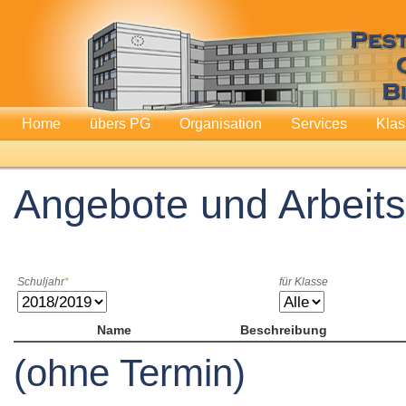
Home
übers PG
Organisation
Services
Kla
Angebote und Arbeit
Schuljahr
für Klasse
Name
Beschreibung
(ohne Termin)