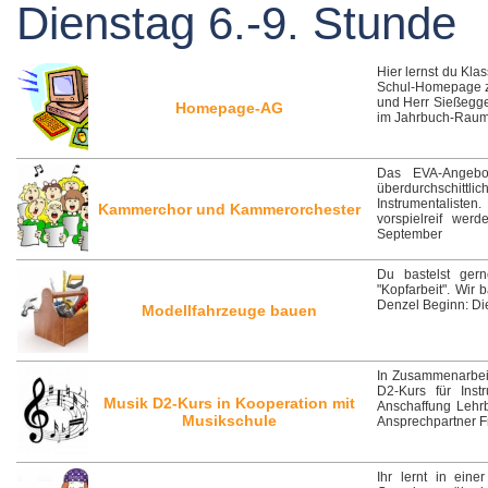
Dienstag 6.-9. Stunde
Hier lernst du Klas
Schul-Homepage zu 
und Herr Sießegge
Homepage-AG
im Jahrbuch-Rau
Das EVA-Angebo
überdurchschitt
Instrumentaliste
Kammerchor und Kammerorchester
vorspielreif wer
September
Du bastelst ger
"Kopfarbeit". Wir
Denzel Beginn: Die
Modellfahrzeuge bauen
In Zusammenarbeit
D2-Kurs für Ins
Musik D2-Kurs in Kooperation mit
Anschaffung Lehrb
Musikschule
Ansprechpartner F
Ihr lernt in ei