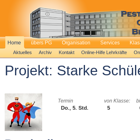
Home
übers PG
Organisation
Services
Kla
Aktuelles
Archiv
Kontakt
Online-Hilfe Lehrkräfte
Onl
Projekt: Starke Schül
Termin
von Klasse:
b
Do., 5. Std.
5