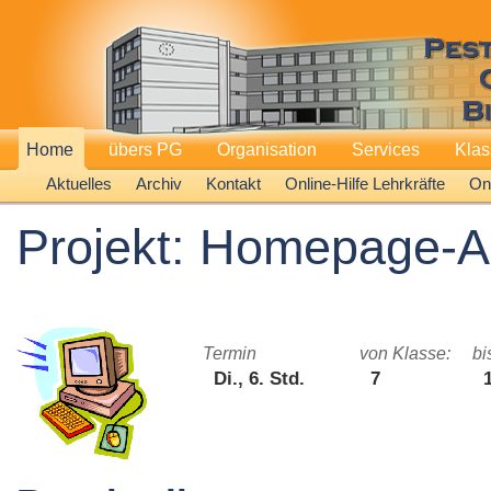
Home
übers PG
Organisation
Services
Kla
Aktuelles
Archiv
Kontakt
Online-Hilfe Lehrkräfte
Onl
Projekt: Homepage-
Termin
von Klasse:
bi
Di., 6. Std.
7