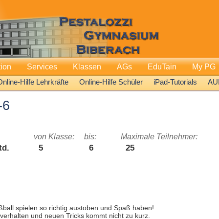
tion
Services
Klassen
AGs
EduTain
My PG
Online-Hilfe Lehrkräfte
Online-Hilfe Schüler
iPad-Tutorials
AU
-6
von Klasse:
bis:
Maximale Teilnehmer:
td.
5
6
25
ßball spielen so richtig austoben und Spaß haben!
verhalten und neuen Tricks kommt nicht zu kurz.