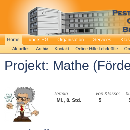
Home
übers PG
Organisation
Services
Kla
Aktuelles
Archiv
Kontakt
Online-Hilfe Lehrkräfte
Onl
Projekt: Mathe (Förde
Termin
von Klasse:
bi
Mi., 8. Std.
5