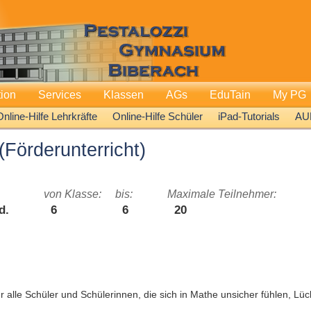
tion
Services
Klassen
AGs
EduTain
My PG
Online-Hilfe Lehrkräfte
Online-Hilfe Schüler
iPad-Tutorials
AU
(Förderunterricht)
von Klasse:
bis:
Maximale Teilnehmer:
d.
6
6
20
r alle Schüler und Schülerinnen, die sich in Mathe unsicher fühlen, Lü