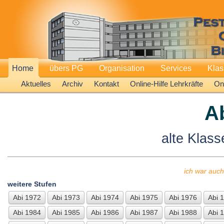
Home
übers PG
Organisation
Services
Kla
Aktuelles
Archiv
Kontakt
Online-Hilfe Lehrkräfte
Onl
A
alte Klass
ich war auch
weitere Stufen
Abi 1972
Abi 1973
Abi 1974
Abi 1975
Abi 1976
Abi 
Abi 1984
Abi 1985
Abi 1986
Abi 1987
Abi 1988
Abi 