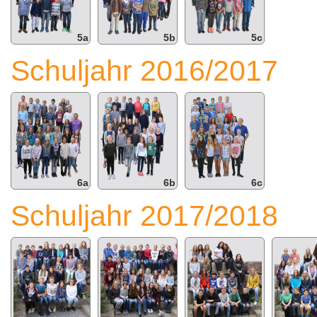
5a
5b
5c
Schuljahr 2016/2017
6a
6b
6c
Schuljahr 2017/2018