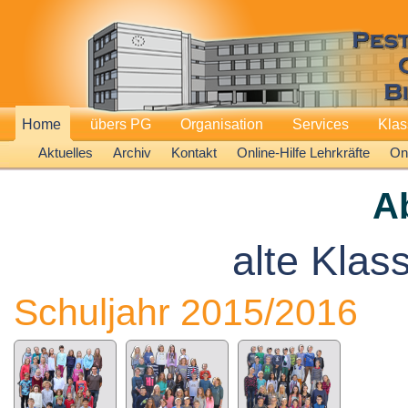
Home
übers PG
Organisation
Services
Kla
Aktuelles
Archiv
Kontakt
Online-Hilfe Lehrkräfte
Onl
A
alte Klas
Schuljahr 2015/2016