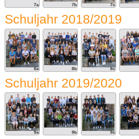
7a
7b
7c
Schuljahr 2018/2019
8a
8b
8c
Schuljahr 2019/2020
9a
9b
9c