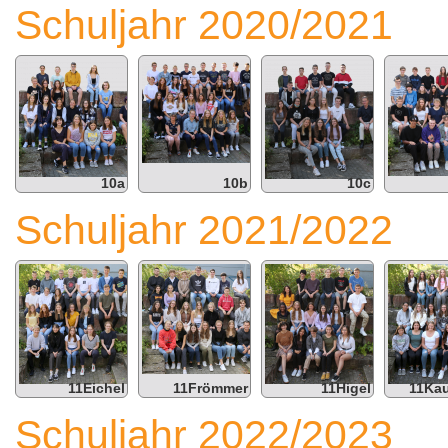
Schuljahr 2020/2021
10a
10b
10c
Schuljahr 2021/2022
11Eichel
11Frömmer
11Higel
11Ka
Schuljahr 2022/2023