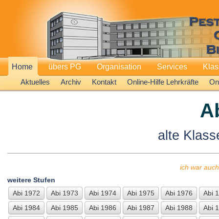
Home
übers PG
Organisation
Services
Kla
Aktuelles
Archiv
Kontakt
Online-Hilfe Lehrkräfte
Onl
A
alte Klass
ich war auch
weitere Stufen
Abi 1972
Abi 1973
Abi 1974
Abi 1975
Abi 1976
Abi 
Abi 1984
Abi 1985
Abi 1986
Abi 1987
Abi 1988
Abi 