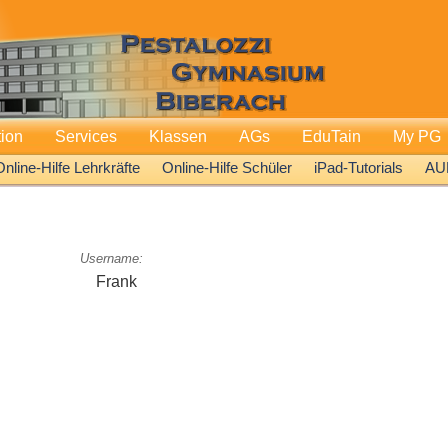
tion
Services
Klassen
AGs
EduTain
My PG
Online-Hilfe Lehrkräfte
Online-Hilfe Schüler
iPad-Tutorials
AU
Username:
Frank