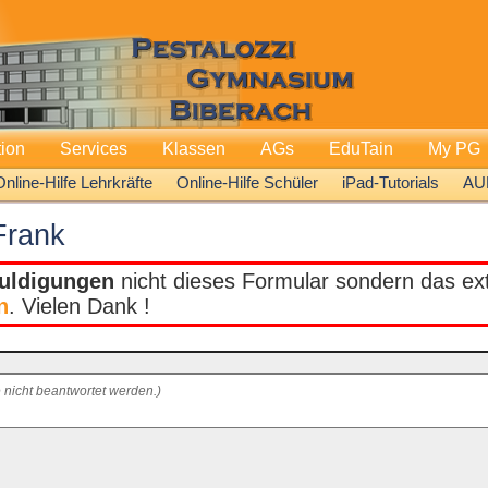
tion
Services
Klassen
AGs
EduTain
My PG
Online-Hilfe Lehrkräfte
Online-Hilfe Schüler
iPad-Tutorials
AU
Frank
uldigungen
nicht dieses Formular sondern das extr
n
. Vielen Dank !
 nicht beantwortet werden.)