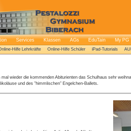
tion
Services
Klassen
AGs
EduTain
My PG
Online-Hilfe Lehrkräfte
Online-Hilfe Schüler
iPad-Tutorials
AU
n mal wieder die kommenden Abiturienten das Schulhaus sehr weihn
- Nikoläuse und des "himmlischen" Engelchen-Ballets.