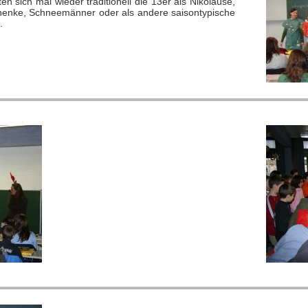
 sich mal wieder traditionell die 13er als Nikoläuse,
enke, Schneemänner oder als andere saisontypische
.