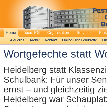
Home
übers PG
Organisation
Services
Kla
Aktuelles
Archiv
Kontakt
Online-Hilfe Lehrkräfte
Onl
Wortgefechte statt Wo
Heidelberg statt Klassenz
Schulbank: Für unser Sen
ernst – und gleichzeitig 
Heidelberg war Schauplat