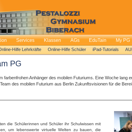
tion
Services
Klassen
AGs
EduTain
My PG
Online-Hilfe Lehrkräfte
Online-Hilfe Schüler
iPad-Tutorials
AU
 am PG
 dem farbenfrohen Anhänger des mobilen Futuriums. Eine Woche lang e
m des mobilen Futurium aus Berlin Zukunftsvisionen für die Bereic
en die Schülerinnen und Schüler ihr Schulwissen mit
en, um lebenswerte virtuelle Welten zu bauen, die