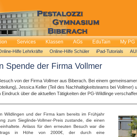
tion
Services
Klassen
AGs
EduTain
My PG
Online-Hilfe Lehrkräfte
Online-Hilfe Schüler
iPad-Tutorials
AU
en Spende der Firma Vollmer
Besuch von der Firma Vollmer aus Biberach. Bei einem gemeinsamen
teilung), Jessica Keller (Teil des Nachhaltigkeitsteams bei Vollmer)
Eindruck über die aktuellen Tätigkeiten der PG-Wildlinge verschaffe
en Wildlingen und der Firma kam bereits im Frühjahr
 zum Sieglinde-Vollmer-Preis zustande, die einen
inhaltete. Anlass für den erneuten Besuch war die
etrags in Höhe von 2000€, der durch eine