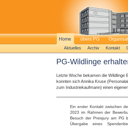
Home
übers PG
Organisa
Aktuelles
Archiv
Kontakt
PG-Wildlinge erhalt
Letzte Woche bekamen die Wildlinge 
konnten sich Annika Kruse (Personalab
zum Industriekaufmann) einen eigenen 
Ein erster Kontakt zwischen d
2023 im Rahmen der Bewerbung
Besuch der Preisjury am PG be
Übergabe eines Spendenb