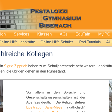
tion
Services
Klassen
AGs
EduTain
My PG
Online-Hilfe Lehrkräfte
Online-Hilfe Schüler
iPad-Tutorials
AU
hlreiche Kollegen
rin
Sigrid Zipprich
haben zum Schuljahresende acht weitere Lehrkräft
en, die übrigen gehen in den Ruhestand.
Vor allem in den Sprach- und
Gesellschaftswissenschaften ist der
Aderlass deutlich: Die Religionslehrer
Edeltraud Janz-Meyer
(katholisch)