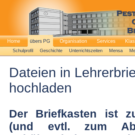
Home
übers PG
Organisation
Services
Kla
Schulprofil
Geschichte
Unterrichtszeiten
Mensa
Me
Dateien in Lehrerbri
hochladen
Der Briefkasten ist
(und evtl. zum Ab