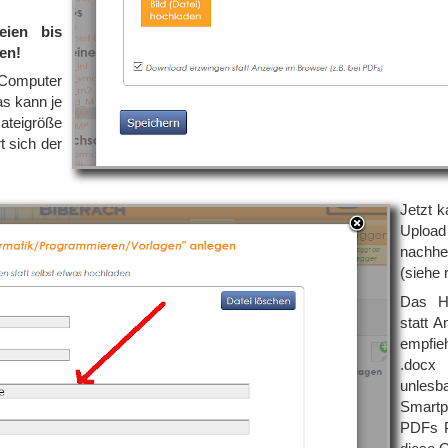
eien bis
en!
 Computer
as kann je
ateigröße
t sich der
Jetzt 
Uploa
nachhe
(siehe r
Das H
statt 
empfie
.docx 
unles
Smart
PDFs P