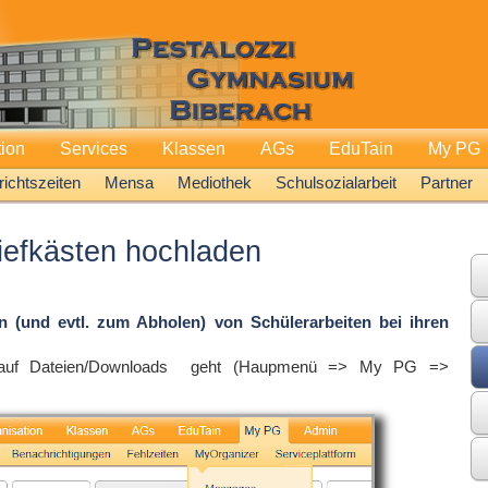
tion
Services
Klassen
AGs
EduTain
My PG
richtszeiten
Mensa
Mediothek
Schulsozialarbeit
Partner
riefkästen hochladen
n (und evtl. zum Abholen) von Schülerarbeiten bei ihren
 auf Dateien/Downloads geht (Haupmenü => My PG =>