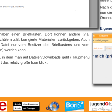
diese O
Nach d
nun di
Ordner
Eigene
aben einen Briefkasten. Dort können andere (v.a.
chülern z.B. korrigierte Materialien zurückgeben. Auch
e Datei nur vom Besitzer des Briefkastens und vom
en) werden kann.
an, in dem man auf Dateien/Downloads geht (Haupmenü
as relativ große Icon klickt.