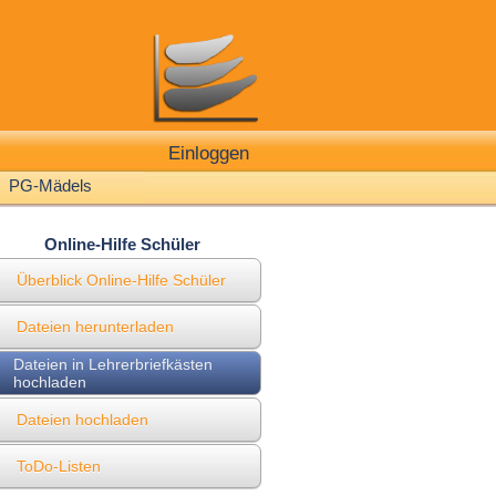
Einloggen
PG-Mädels
Online-Hilfe Schüler
Überblick Online-Hilfe Schüler
Dateien herunterladen
Dateien in Lehrerbriefkästen
hochladen
Dateien hochladen
ToDo-Listen