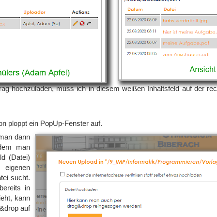
rag hochzuladen, muss ich in diesem weißen Inhaltsfeld auf der re
n ploppt ein PopUp-Fenster auf.
 man dann
indem man
ld (Datei)
 eigenen
ei sucht.
ereits in
eht, kann
g&drop auf