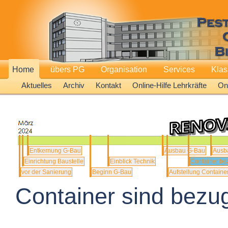
Home
übers PG
Organisation
Services
Kla
Aktuelles
Archiv
Kontakt
Online-Hilfe Lehrkräfte
Onl
Entkernung G-Bau
Ausbau G-Bau
Ausba
Einrichtung Baustelle
Einblick Technik
Container be
vor der Sanierung
Beginn G-Bau
Aufstellung Containe
Container sind bezug