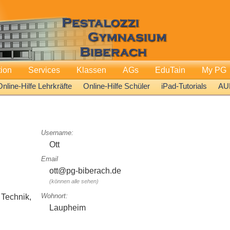
tion
Services
Klassen
AGs
EduTain
My PG
Online-Hilfe Lehrkräfte
Online-Hilfe Schüler
iPad-Tutorials
AU
Username:
Ott
Email
ott@pg-biberach.de
(können alle sehen)
Wohnort:
 Technik,
Laupheim