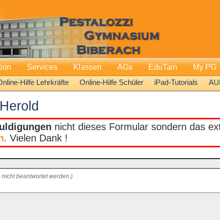
tion
Services
Klassen
AGs
EduTain
My PG
Online-Hilfe Lehrkräfte
Online-Hilfe Schüler
iPad-Tutorials
AU
 Herold
uldigungen
nicht dieses Formular sondern das extr
n
. Vielen Dank !
 nicht beantwortet werden.)