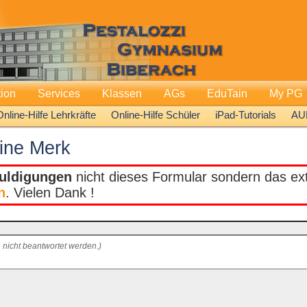
tion
Services
Klassen
AGs
EduTain
My PG
Online-Hilfe Lehrkräfte
Online-Hilfe Schüler
iPad-Tutorials
AU
ine Merk
uldigungen
nicht dieses Formular sondern das extr
n
. Vielen Dank !
 nicht beantwortet werden.)