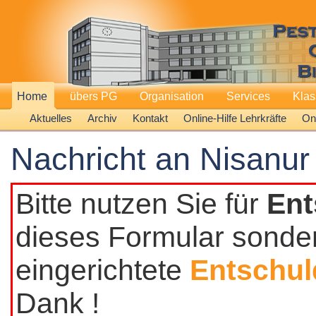
Home
übers PG
Organisation
Services
Kla
Aktuelles
Archiv
Kontakt
Online-Hilfe Lehrkräfte
Onl
Nachricht an Nisanur
Bitte nutzen Sie für
Ent
dieses Formular sonder
eingerichtete
Entschul
Dank !