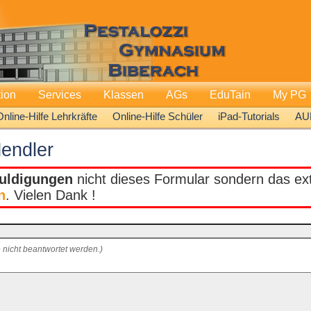
tion
Services
Klassen
AGs
EduTain
My PG
Online-Hilfe Lehrkräfte
Online-Hilfe Schüler
iPad-Tutorials
AU
endler
uldigungen
nicht dieses Formular sondern das extr
n
. Vielen Dank !
 nicht beantwortet werden.)