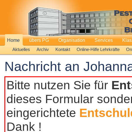
Home
übers PG
Organisation
Services
Kla
Aktuelles
Archiv
Kontakt
Online-Hilfe Lehrkräfte
Onl
Nachricht an Johann
Bitte nutzen Sie für
Ent
dieses Formular sonder
eingerichtete
Entschul
Dank !