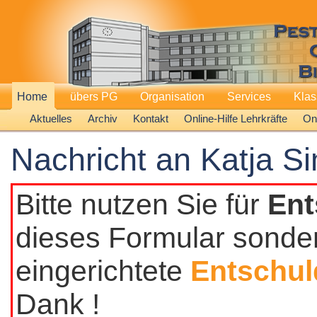
Home
übers PG
Organisation
Services
Kla
Aktuelles
Archiv
Kontakt
Online-Hilfe Lehrkräfte
Onl
Nachricht an Katja 
Bitte nutzen Sie für
Ent
dieses Formular sonder
eingerichtete
Entschul
Dank !