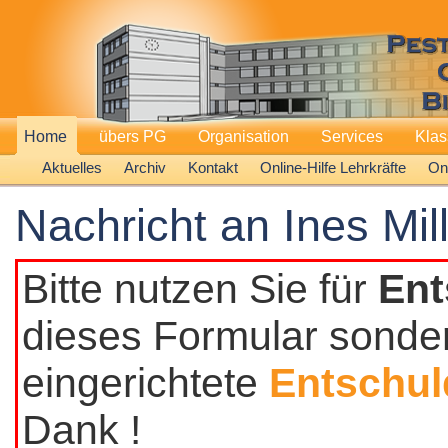
Home
übers PG
Organisation
Services
Kla
Aktuelles
Archiv
Kontakt
Online-Hilfe Lehrkräfte
Onl
Nachricht an Ines Mil
Bitte nutzen Sie für
Ent
dieses Formular sonder
eingerichtete
Entschul
Dank !