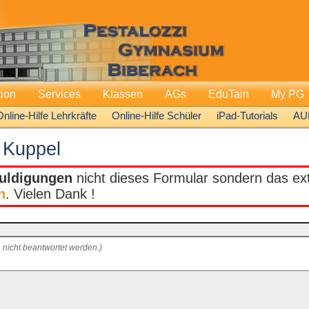
tion
Services
Klassen
AGs
EduTain
My PG
Online-Hilfe Lehrkräfte
Online-Hilfe Schüler
iPad-Tutorials
AU
n Kuppel
uldigungen
nicht dieses Formular sondern das extr
n
. Vielen Dank !
 nicht beantwortet werden.)