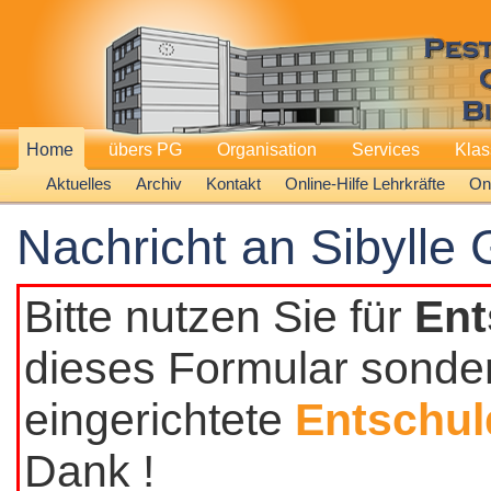
Home
übers PG
Organisation
Services
Kla
Aktuelles
Archiv
Kontakt
Online-Hilfe Lehrkräfte
Onl
Nachricht an Sibylle 
Bitte nutzen Sie für
Ent
dieses Formular sonder
eingerichtete
Entschul
Dank !