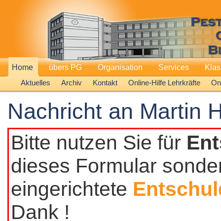
Home
übers PG
Organisation
Services
Kla
Aktuelles
Archiv
Kontakt
Online-Hilfe Lehrkräfte
Onl
Nachricht an Martin 
Bitte nutzen Sie für
Ent
dieses Formular sonder
eingerichtete
Entschul
Dank !