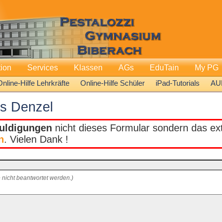
tion
Services
Klassen
AGs
EduTain
My PG
Online-Hilfe Lehrkräfte
Online-Hilfe Schüler
iPad-Tutorials
AU
as Denzel
uldigungen
nicht dieses Formular sondern das extr
n
. Vielen Dank !
 nicht beantwortet werden.)