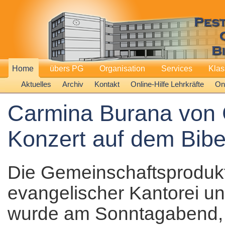
Home
übers PG
Organisation
Services
Kla
Aktuelles
Archiv
Kontakt
Online-Hilfe Lehrkräfte
Onl
Carmina Burana von C
Konzert auf dem Bibe
Die Gemeinschaftsprodukt
evangelischer Kantorei u
wurde am Sonntagabend, d