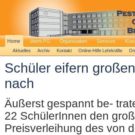
Home
übers PG
Organisation
Services
Kla
Aktuelles
Archiv
Kontakt
Online-Hilfe Lehrkräfte
Onl
Schüler eifern großen 
nach
Äußerst gespannt be- trat
22 SchülerInnen den groß
Preisverleihung des von 