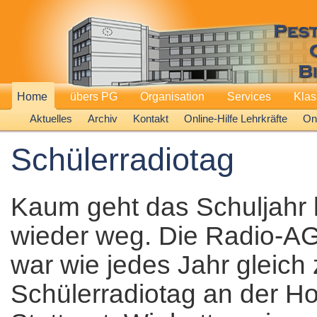
Home
übers PG
Organisation
Services
Kla
Aktuelles
Archiv
Kontakt
Online-Hilfe Lehrkräfte
Onl
Schülerradiotag
Kaum geht das Schuljahr l
wieder weg. Die Radio-AG
war wie jedes Jahr gleich
Schülerradiotag an der H