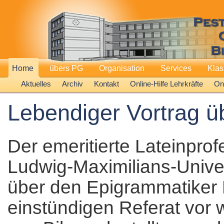
Home
übers PG
Organisation
Services
Kla
Aktuelles
Archiv
Kontakt
Online-Hilfe Lehrkräfte
Onl
Lebendiger Vortrag üb
Der emeritierte Lateinpro
Ludwig-Maximilians-Univ
über den Epigrammatiker 
einstündigen Referat vor 