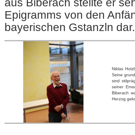
aus Biberach stellte er se
Epigramms von den Anfän
bayerischen Gstanzln dar.
Niklas Holz
Seine grund
sind stilpr
seiner Emer
Biberach w
Herzog ge