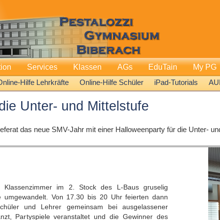
tion
Services
Klassen
AGs
EduTain
My PG
Online-Hilfe Lehrkräfte
Online-Hilfe Schüler
iPad-Tutorials
AU
die Unter- und Mittelstufe
ferat das neue SMV-Jahr mit einer Halloweenparty für die Unter- und 
 Klassenzimmer im 2. Stock des L-Baus gruselig
 umgewandelt. Von 17.30 bis 20 Uhr feierten dann
chüler und Lehrer gemeinsam bei ausgelassener
zt, Partyspiele veranstaltet und die Gewinner des