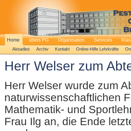
Home
übers PG
Organisation
Services
Kla
Aktuelles
Archiv
Kontakt
Online-Hilfe Lehrkräfte
Onl
Herr Welser zum Abtei
Herr Welser wurde zum Abte
naturwissenschaftlichen F
Mathematik- und Sportlehre
Frau Ilg an, die Ende letz