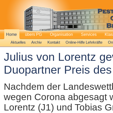
Home
übers PG
Organisation
Services
Kla
Aktuelles
Archiv
Kontakt
Online-Hilfe Lehrkräfte
Onl
Julius von Lorentz g
Duopartner Preis des
Nachdem der Landeswettb
wegen Corona abgesagt wu
Lorentz (J1) und Tobias 